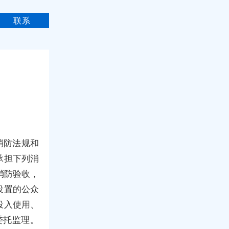
联系
消防法规和
承担下列消
消防验收，
设置的公众
投入使用、
委托监理。