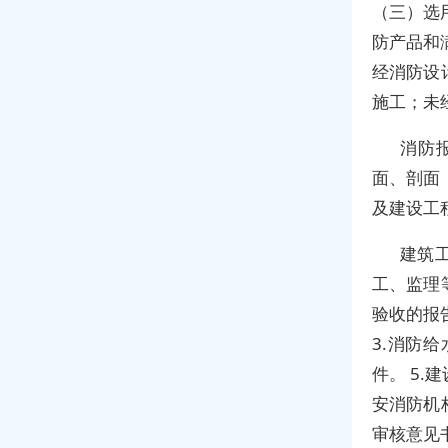
（三）选
防产品和
经消防设
施工；未
消防
面、剖面
及建设工
建筑
工、监理
验收的报
3.消防
件。 5
安消防机
审核意见