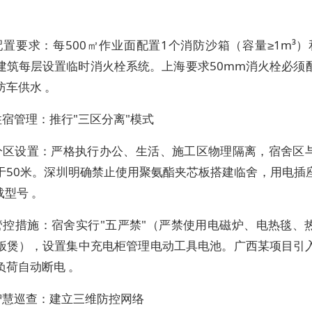
置要求：每500㎡作业面配置1个消防沙箱（容量≥1m³）
建筑每层设置临时消火栓系统。上海要求50mm消火栓必须
防车供水 。
宿管理：推行"三区分离"模式
分区设置：严格执行办公、生活、施工区物理隔离，宿舍区
于50米。深圳明确禁止使用聚氨酯夹芯板搭建临舍，用电插
载型号 。
管控措施：宿舍实行"五严禁"（严禁使用电磁炉、电热毯、
饭煲），设置集中充电柜管理电动工具电池。广西某项目引
负荷自动断电 。
智慧巡查：建立三维防控网络