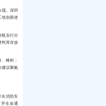
火毯。深圳
工地创新使
炔瓶实行分
材料库存放
漆、稀料；
防建议聚氨
米长消防车
打开生命通