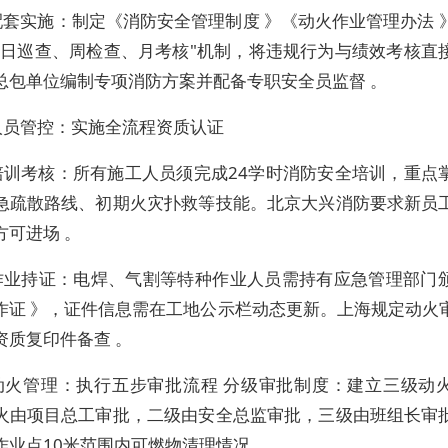
配套实施：制定《消防安全管理制度 》《动火作业管理办法 
"日巡查、周检查、月考核"机制，将违规行为与绩效考核直
总包单位编制专项消防方案并配备专职安全员监督 。
人员管控：实施全流程资质认证
培训考核：所有施工人员须完成24学时消防安全培训，重点
急疏散路线、初期火灾扑救等技能。北京大兴消防要求新员
方可进场 。
作业持证：电焊、气割等特种作业人员需持有应急管理部门
作证 》，证件信息需在工地公示栏动态更新。上海规定动火
资质复印件备查 。
动火管理：执行五步审批流程 分级审批制度：建立三级动
火由项目总工审批，二级由安全总监审批，三级由班组长审
作业点10米范围内可燃物清理情况。