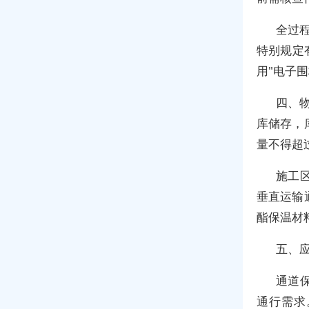
全过
特别规定
用"电子
四、
库储存，
量不得超过
施工
垂直运输
酯保温材
五、
通道
通行需求