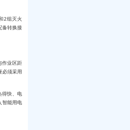
和2组灭火
配备转换接
与作业区距
座必须采用
热得快、电
入智能用电