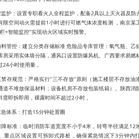
程监护：设置专职看火人全程监护，配备2具以上灭火器及防
有限空间动火需提前1小时进行可燃气体浓度检测 ，南京某
围栏+智能监控"实现动火区域实时预警。
物料管控：建立分类存储标准 危险品专库管理：氧气瓶、乙
库房采用实体墙分隔，通风口设置防爆风机。广西要求易燃
24小时使用量 。
区禁存规范：严格实行"三不存放"原则（施工楼层不存放油
通道不堆放保温材料；设备机房不存放包装纸箱）。陕西消
料需即拆即用，裸露时间不超过2小时 。
应急体系：打造15分钟处置圈
保障标准：临时消防车道宽度不小于4米，转弯半径满足12
。重点区域设置可拆卸式路桩，确保紧急情况下3分钟内