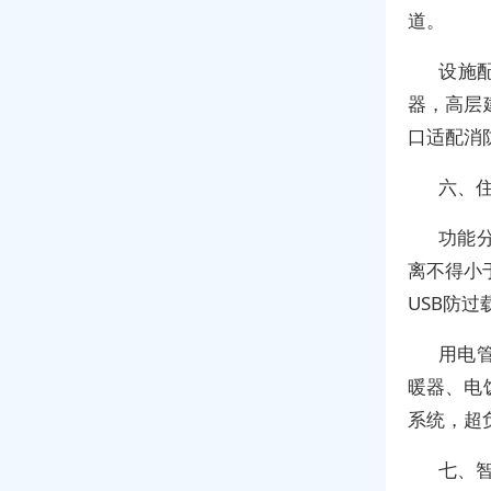
道。
设施配
器，高层
口适配消
六、住
功能
离不得小
USB防过
用电
暖器、电
系统，超
七、