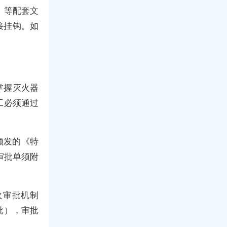
》等配套文
接挂钩。如
掌握灭火器
工必须通过
颁发的《特
审批单须附
火审批机制
批），审批