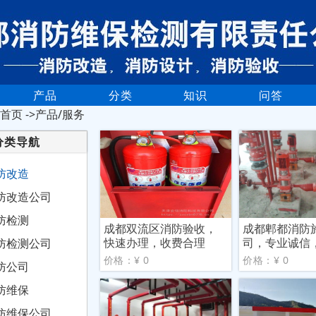
产品
分类
知识
问答
首页
->产品/服务
分类导航
防改造
防改造公司
防检测
成都双流区消防验收，
成都郫都消防
快速办理，收费合理
司，专业诚信
防检测公司
务
价格：¥ 0
价格：¥ 0
防公司
防维保
防维保公司