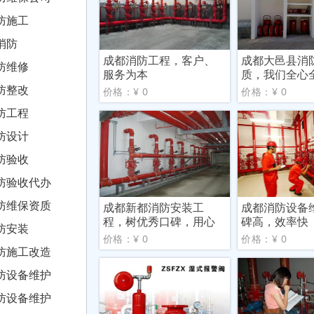
防施工
消防
成都消防工程，客户、
成都大邑县消
防维修
服务为本
质，我们全心
服务
防整改
价格：¥ 0
价格：¥ 0
防工程
防设计
防验收
防验收代办
防维保资质
成都新都消防安装工
成都消防设备
程，树优秀口碑，用心
碑高，效率快
防安装
服务
价格：¥ 0
价格：¥ 0
防施工改造
防设备维护
防设备维护