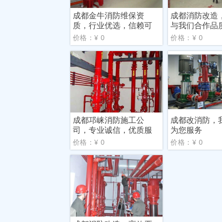
成都金牛消防维保资
成都消防改造
质，行业优选，信赖可
与我们合作品
靠
价格：¥ 0
价格：¥ 0
成都邛崃消防施工公
成都改消防，
司，专业诚信，优质服
为您服务
务
价格：¥ 0
价格：¥ 0